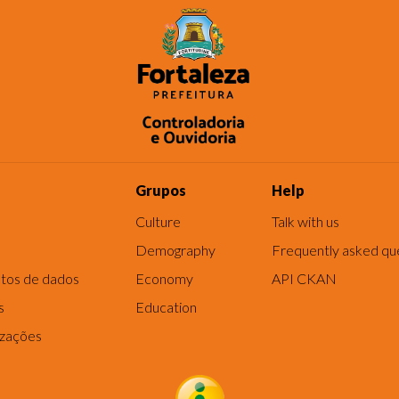
Grupos
Help
Culture
Talk with us
Demography
Frequently asked qu
tos de dados
Economy
API CKAN
s
Education
izações