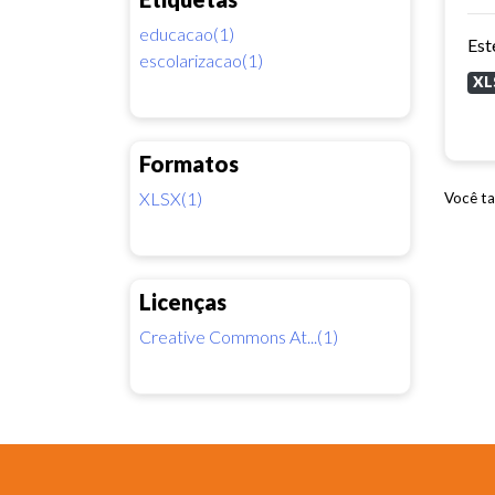
educacao(1)
escolarizacao(1)
XL
Formatos
XLSX(1)
Você ta
Licenças
Creative Commons At...(1)