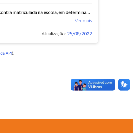
Este conjunto de dados expressa o percentual da papulação que se encontra matriculada na escola, em determinada idade ou faixa etária, estratificada em taxa de escolarização...
Ver mais
Atualização:
25/08/2022
da API
).