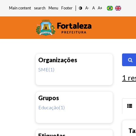
Main content
search
Menu
Footer
A-
A
A+
Organizações
SME(1)
1
re
Grupos
Educação(1)
Ta
Etiquetas