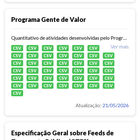
Programa Gente de Valor
Quantitativo de atividades desenvolvidas pelo Programa Gente de Valor do IMPARH
Ver mais
CSV
CSV
CSV
CSV
CSV
CSV
CSV
CSV
CSV
CSV
CSV
CSV
CSV
CSV
CSV
CSV
CSV
CSV
CSV
CSV
CSV
CSV
CSV
CSV
CSV
CSV
CSV
CSV
CSV
CSV
CSV
CSV
CSV
CSV
CSV
CSV
CSV
CSV
CSV
CSV
CSV
CSV
Atualização:
21/05/2026
Especificação Geral sobre Feeds de