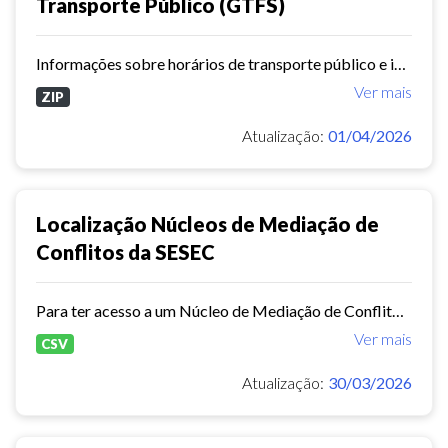
Transporte Público (GTFS)
Informações sobre horários de transporte público e informações geográficas associadas no formato GTFS. Referente ao mês 010/2025
Ver mais
ZIP
Atualização:
01/04/2026
Localização Núcleos de Mediação de
Conflitos da SESEC
Para ter acesso a um Núcleo de Mediação de Conflitos da Secretaria Municipal da Segurança Cidadã, basta você procurar um deles instalados nas Centrais de Acolhimento das...
Ver mais
CSV
Atualização:
30/03/2026