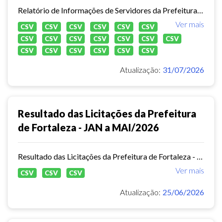
Relatório de Informações de Servidores da Prefeitura Municipal de Fortaleza
Ver mais
CSV
CSV
CSV
CSV
CSV
CSV
CSV
CSV
CSV
CSV
CSV
CSV
CSV
CSV
CSV
CSV
CSV
CSV
CSV
Atualização:
31/07/2026
Resultado das Licitações da Prefeitura
de Fortaleza - JAN a MAI/2026
Resultado das Licitações da Prefeitura de Fortaleza - JAN a MAI/2026
Ver mais
CSV
CSV
CSV
Atualização:
25/06/2026