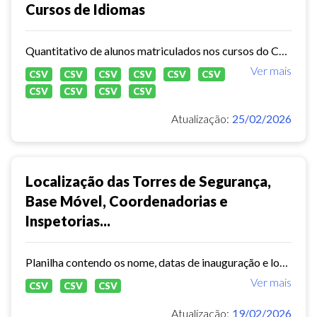
Cursos de Idiomas
Quantitativo de alunos matriculados nos cursos do Centro de Línguas do IMPARH
Ver mais
CSV
CSV
CSV
CSV
CSV
CSV
CSV
CSV
CSV
CSV
Atualização:
25/02/2026
Localização das Torres de Segurança,
Base Móvel, Coordenadorias e
Inspetorias...
Planilha contendo os nome, datas de inauguração e localização das Células de Proteção Comunitária - GMF, localização das coordenadorias e inspetorias -GMF
Ver mais
CSV
CSV
CSV
Atualização:
19/02/2026