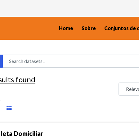
Home
Sobre
Conjuntos de 
sults found
leta Domiciliar