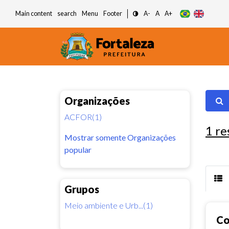
Main content
search
Menu
Footer
A-
A
A+
Organizações
ACFOR(1)
1
re
Mostrar somente Organizações
popular
Grupos
Meio ambiente e Urb...(1)
Co