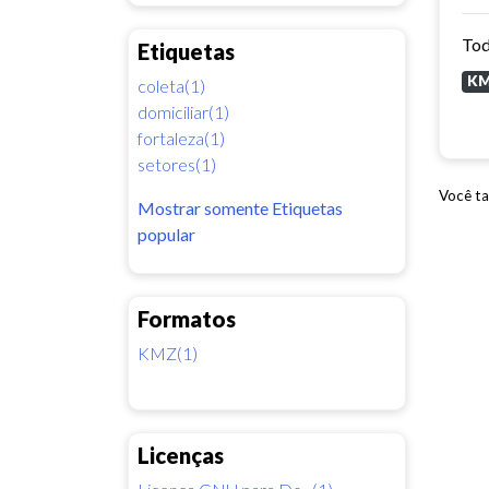
Tod
Etiquetas
K
coleta(1)
domiciliar(1)
fortaleza(1)
setores(1)
Você ta
Mostrar somente Etiquetas
popular
Formatos
KMZ(1)
Licenças