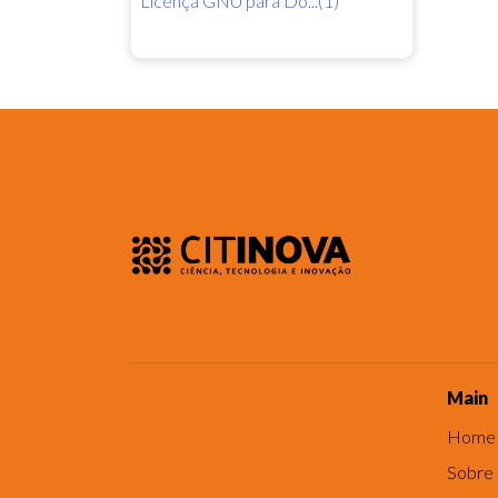
Licença GNU para Do...(1)
Main
Home
Sobre