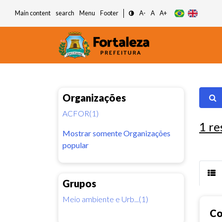
Main content
search
Menu
Footer
A-
A
A+
Organizações
ACFOR(1)
1
re
Mostrar somente Organizações
popular
Grupos
Meio ambiente e Urb...(1)
Co