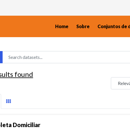
Home
Sobre
Conjuntos de 
sults found
leta Domiciliar