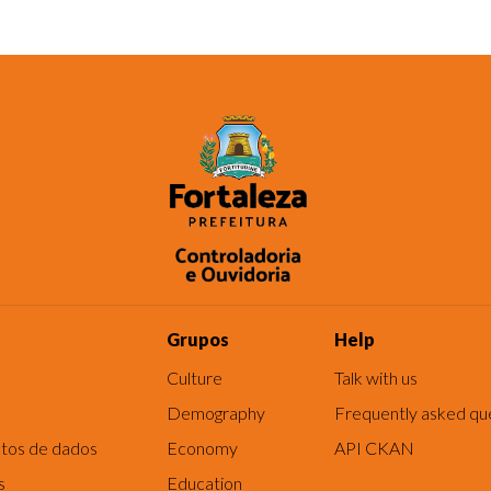
Grupos
Help
Culture
Talk with us
Demography
Frequently asked qu
tos de dados
Economy
API CKAN
s
Education