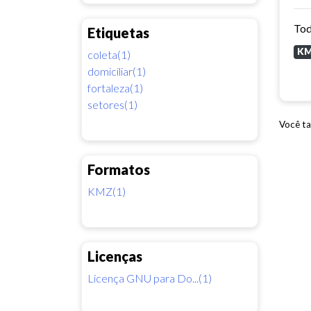
Tod
Etiquetas
K
coleta(1)
domiciliar(1)
fortaleza(1)
setores(1)
Você ta
Formatos
KMZ(1)
Licenças
Licença GNU para Do...(1)