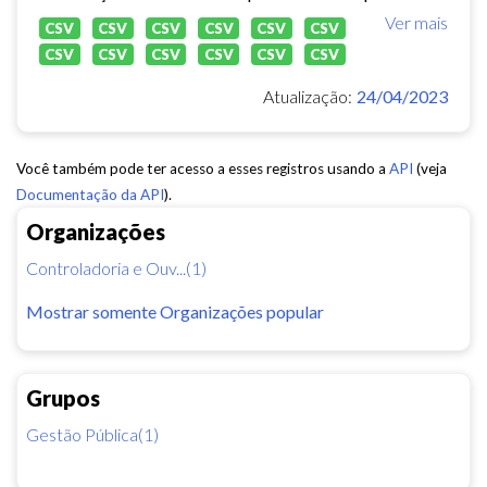
Ver mais
CSV
CSV
CSV
CSV
CSV
CSV
CSV
CSV
CSV
CSV
CSV
CSV
Atualização:
24/04/2023
Você também pode ter acesso a esses registros usando a
API
(veja
Documentação da API
).
Organizações
Controladoria e Ouv...(1)
Mostrar somente Organizações popular
Grupos
Gestão Pública(1)