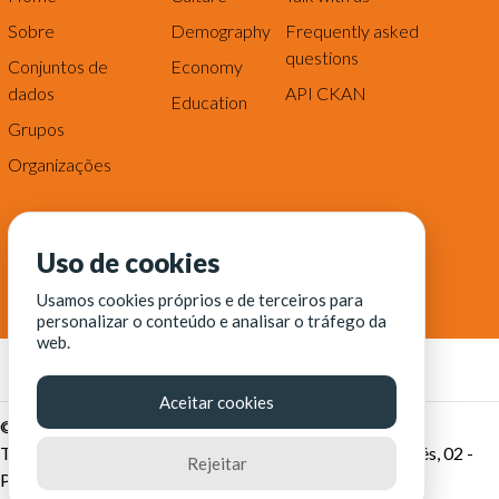
Sobre
Demography
Frequently asked
questions
Conjuntos de
Economy
dados
API CKAN
Education
Grupos
Organizações
Uso de cookies
Usamos cookies próprios e de terceiros para
personalizar o conteúdo e analisar o tráfego da
web.
Aceitar cookies
© Fortaleza Digital || CITINOVA - Fundação de Ciência,
Tecnologia e Inovação de Fortaleza - Rua dos Tremembés, 02 -
Rejeitar
Praia de Iracema - Fortaleza-CE