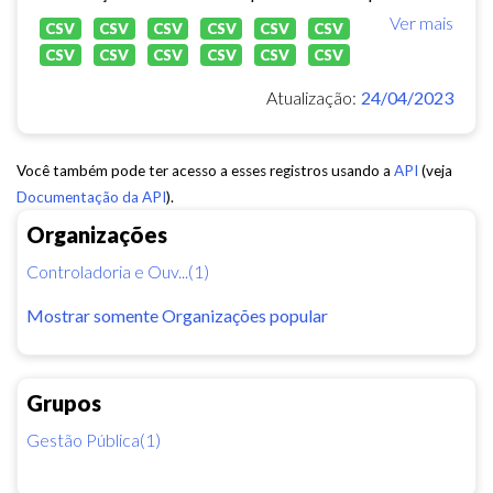
Ver mais
CSV
CSV
CSV
CSV
CSV
CSV
CSV
CSV
CSV
CSV
CSV
CSV
Atualização:
24/04/2023
Você também pode ter acesso a esses registros usando a
API
(veja
Documentação da API
).
Organizações
Controladoria e Ouv...(1)
Mostrar somente Organizações popular
Grupos
Gestão Pública(1)