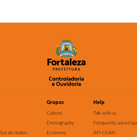
Grupos
Help
Culture
Talk with us
Demography
Frequently asked qu
tos de dados
Economy
API CKAN