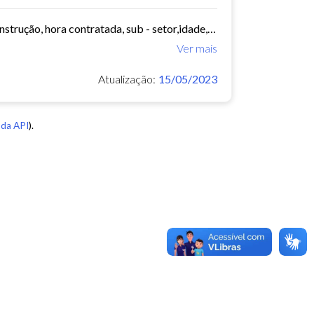
Ano, mês, uf, município, bairro, ocupação, classe, sub - classe, grau de instrução, hora contratada, sub - setor,idade, salário, meses trabalhados, estabelecimento, tipo...
Ver mais
Atualização:
15/05/2023
da API
).