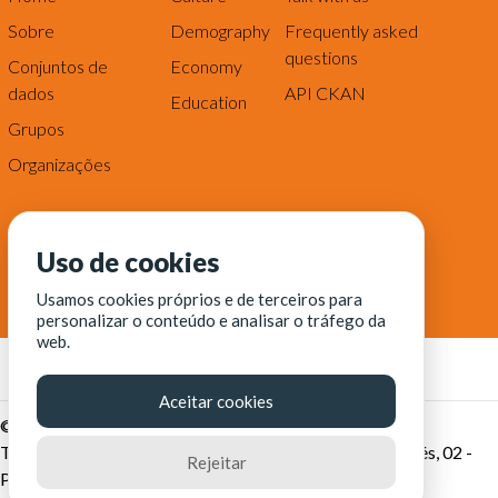
Sobre
Demography
Frequently asked
questions
Conjuntos de
Economy
dados
API CKAN
Education
Grupos
Organizações
Uso de cookies
Usamos cookies próprios e de terceiros para
personalizar o conteúdo e analisar o tráfego da
web.
Aceitar cookies
© Fortaleza Digital || CITINOVA - Fundação de Ciência,
Tecnologia e Inovação de Fortaleza - Rua dos Tremembés, 02 -
Rejeitar
Praia de Iracema - Fortaleza-CE