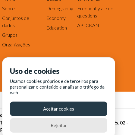
Sobre
Demography
Frequently asked
questions
Conjuntos de
Economy
dados
API CKAN
Education
Grupos
Organizações
Uso de cookies
Usamos cookies próprios e de terceiros para
personalizar o conteúdo e analisar o tráfego da
web.
Aceitar cookies
© Fortaleza Digital || CITINOVA - Fundação de Ciência,
Tecnologia e Inovação de Fortaleza - Rua dos Tremembés, 02 -
Rejeitar
Praia de Iracema - Fortaleza-CE