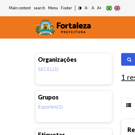
Main content
search
Menu
Footer
A-
A
A+
Organizações
SECEL(1)
1
re
Grupos
Esportes(1)
Re
Etiquetas