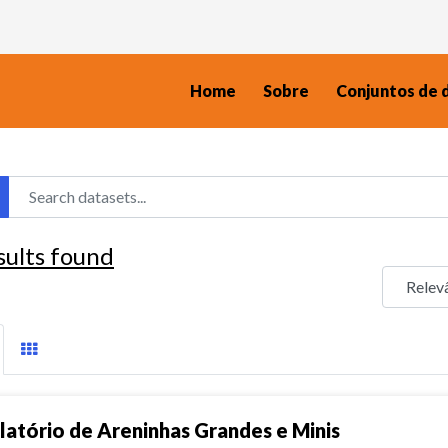
Home
Sobre
Conjuntos de 
sults found
latório de Areninhas Grandes e Minis