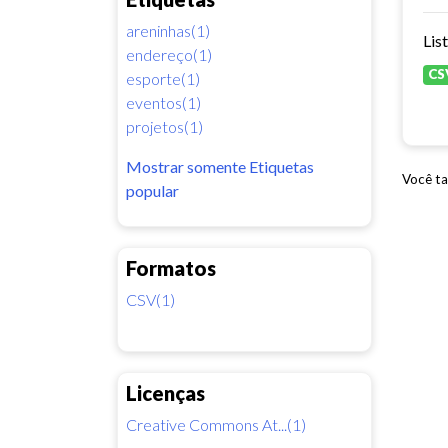
areninhas(1)
Lis
endereço(1)
CS
esporte(1)
eventos(1)
projetos(1)
Mostrar somente Etiquetas
Você ta
popular
Formatos
CSV(1)
Licenças
Creative Commons At...(1)