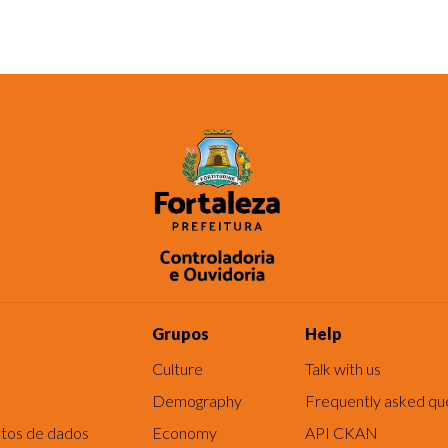
Grupos
Help
Culture
Talk with us
Demography
Frequently asked qu
tos de dados
Economy
API CKAN