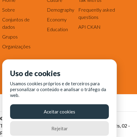
Sobre
Demography
Frequently asked
questions
Conjuntos de
Economy
dados
API CKAN
Education
Grupos
Organizações
Uso de cookies
Usamos cookies próprios e de terceiros para
personalizar o conteúdo e analisar o tráfego da
web.
Aceitar cookies
© Fortaleza Digital || CITINOVA - Fundação de Ciência,
Tecnologia e Inovação de Fortaleza - Rua dos Tremembés, 02 -
Rejeitar
Praia de Iracema - Fortaleza-CE