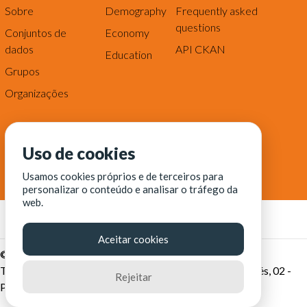
Sobre
Demography
Frequently asked
questions
Conjuntos de
Economy
dados
API CKAN
Education
Grupos
Organizações
Uso de cookies
Usamos cookies próprios e de terceiros para
personalizar o conteúdo e analisar o tráfego da
web.
Aceitar cookies
© Fortaleza Digital || CITINOVA - Fundação de Ciência,
Tecnologia e Inovação de Fortaleza - Rua dos Tremembés, 02 -
Rejeitar
Praia de Iracema - Fortaleza-CE