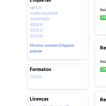
cgm(3)
Rel
manifestações(3)
CS
ouvidoria(3)
2020(1)
2021(1)
2022(1)
Mostrar somente Etiquetas
Re
popular
Rel
Formatos
CS
CSV(3)
Licenças
Re