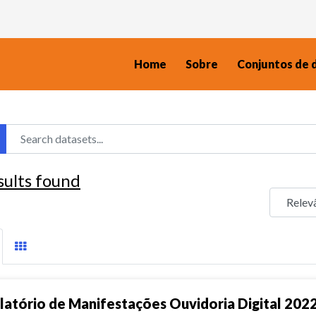
Home
Sobre
Conjuntos de 
sults found
latório de Manifestações Ouvidoria Digital 202