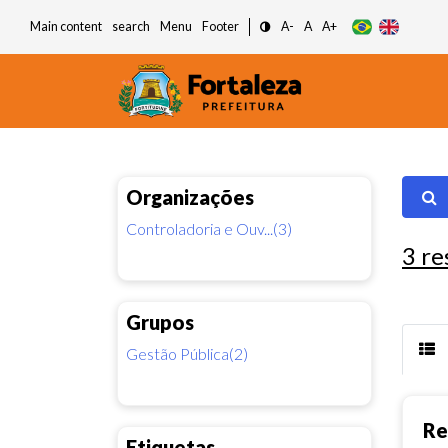
Main content
search
Menu
Footer
A-
A
A+
Organizações
Controladoria e Ouv...(3)
3
re
Grupos
Gestão Pública(2)
Re
Etiquetas