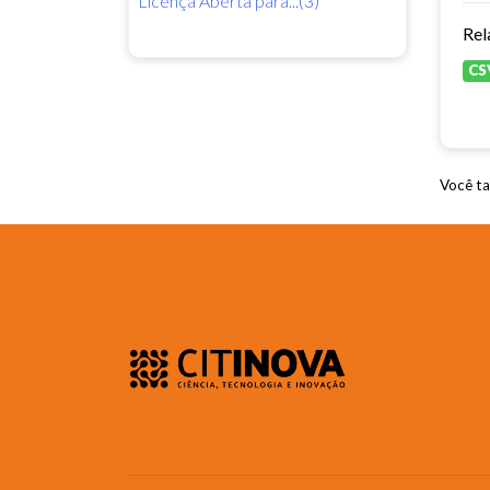
Licença Aberta para...(3)
Rel
CS
Você ta