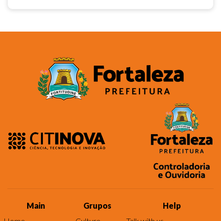
Main
Grupos
Help
Home
Culture
Talk with us