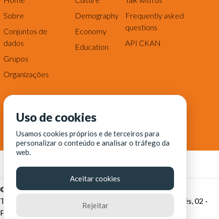
Sobre
Demography
Frequently asked
questions
Conjuntos de
Economy
dados
API CKAN
Education
Grupos
Organizações
Uso de cookies
Usamos cookies próprios e de terceiros para
personalizar o conteúdo e analisar o tráfego da
web.
Aceitar cookies
© Fortaleza Digital || CITINOVA - Fundação de Ciência,
Tecnologia e Inovação de Fortaleza - Rua dos Tremembés, 02 -
Rejeitar
Praia de Iracema - Fortaleza-CE