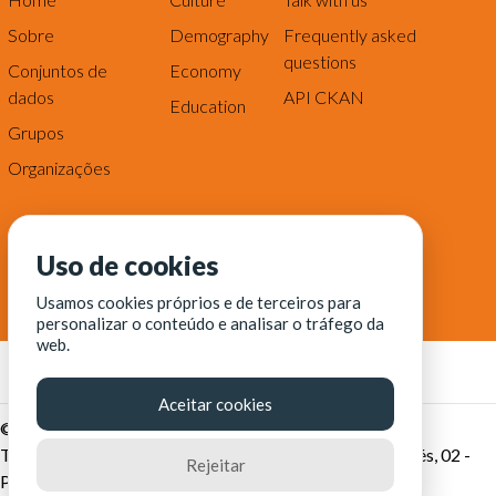
Sobre
Demography
Frequently asked
questions
Conjuntos de
Economy
dados
API CKAN
Education
Grupos
Organizações
Uso de cookies
Usamos cookies próprios e de terceiros para
personalizar o conteúdo e analisar o tráfego da
web.
Aceitar cookies
© Fortaleza Digital || CITINOVA - Fundação de Ciência,
Tecnologia e Inovação de Fortaleza - Rua dos Tremembés, 02 -
Rejeitar
Praia de Iracema - Fortaleza-CE