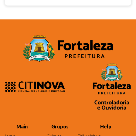
Main
Grupos
Help
Home
Culture
Talk with us