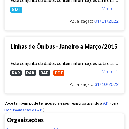
Este conjunto de dados contém informações da frota de ônibus (Placa, Chassi, Ano de fabricação, ...) das empresas de Transporte Público Municipal. Mês de referência: 04/2015.
Ver mais
XML
Atualização:
01/11/2022
Linhas de Ônibus - Janeiro a Março/2015
Este conjunto de dados contém informações sobre as linhas da rede urbana de ônibus do município de Fortaleza no ano de 2015.
Ver mais
RAR
RAR
RAR
PDF
Atualização:
31/10/2022
Você também pode ter acesso a esses registros usando a
API
(veja
Documentação da API
).
Organizações