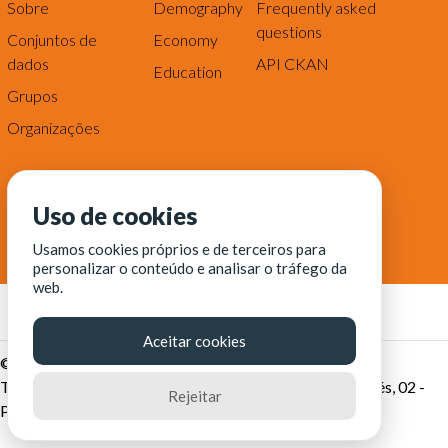
Sobre
Demography
Frequently asked
questions
Conjuntos de
Economy
dados
API CKAN
Education
Grupos
Organizações
Uso de cookies
Usamos cookies próprios e de terceiros para
personalizar o conteúdo e analisar o tráfego da
web.
Aceitar cookies
© Fortaleza Digital || CITINOVA - Fundação de Ciência,
Tecnologia e Inovação de Fortaleza - Rua dos Tremembés, 02 -
Rejeitar
Praia de Iracema - Fortaleza-CE