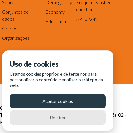
Sobre
Demography
Frequently asked
questions
Conjuntos de
Economy
dados
API CKAN
Education
Grupos
Organizações
Uso de cookies
Usamos cookies próprios e de terceiros para
personalizar o conteúdo e analisar o tráfego da
web.
Aceitar cookies
© Fortaleza Digital || CITINOVA - Fundação de Ciência,
Tecnologia e Inovação de Fortaleza - Rua dos Tremembés, 02 -
Rejeitar
Praia de Iracema - Fortaleza-CE