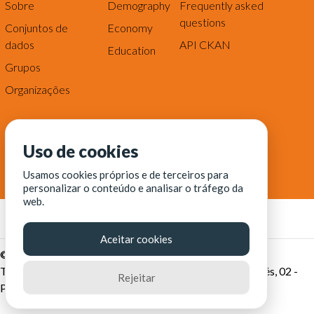
Sobre
Demography
Frequently asked
questions
Conjuntos de
Economy
dados
API CKAN
Education
Grupos
Organizações
Uso de cookies
Usamos cookies próprios e de terceiros para
personalizar o conteúdo e analisar o tráfego da
web.
Aceitar cookies
© Fortaleza Digital || CITINOVA - Fundação de Ciência,
Tecnologia e Inovação de Fortaleza - Rua dos Tremembés, 02 -
Rejeitar
Praia de Iracema - Fortaleza-CE