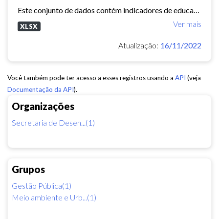
Este conjunto de dados contém indicadores de educação, longevidade e renda para cada bairro de Fortaleza. Esses três indicadores juntos formam o Indice de Desenvolvimento Humano...
Ver mais
XLSX
Atualização:
16/11/2022
Você também pode ter acesso a esses registros usando a
API
(veja
Documentação da API
).
Organizações
Secretaria de Desen...(1)
Grupos
Gestão Pública(1)
Meio ambiente e Urb...(1)