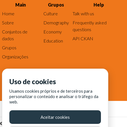
Main
Grupos
Help
Home
Culture
Talk with us
Sobre
Demography
Frequently asked
questions
Conjuntos de
Economy
dados
API CKAN
Education
Grupos
Organizações
Uso de cookies
Usamos cookies próprios e de terceiros para
personalizar o conteúdo e analisar o tráfego da
web.
Aceitar cookies
© Fortaleza Digital || CITINOVA - Fundação de Ciência,