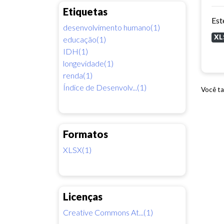
Etiquetas
desenvolvimento humano(1)
XL
educação(1)
IDH(1)
longevidade(1)
renda(1)
Índice de Desenvolv...(1)
Você ta
Formatos
XLSX(1)
Licenças
Creative Commons At...(1)