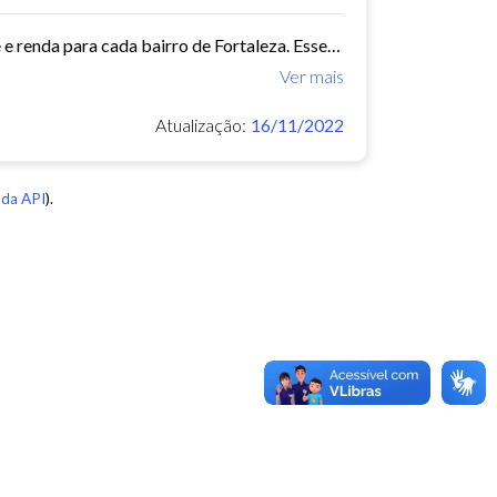
Este conjunto de dados contém indicadores de educação, longevidade e renda para cada bairro de Fortaleza. Esses três indicadores juntos formam o Indice de Desenvolvimento Humano...
Ver mais
Atualização:
16/11/2022
da API
).