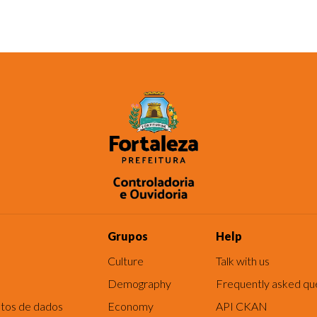
Grupos
Help
Culture
Talk with us
Demography
Frequently asked qu
tos de dados
Economy
API CKAN