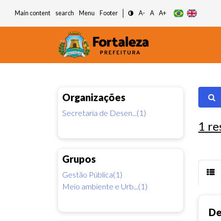
Main content
search
Menu
Footer
A-
A
A+
Organizações
Secretaria de Desen...(1)
1
re
Grupos
Gestão Pública(1)
Meio ambiente e Urb...(1)
De