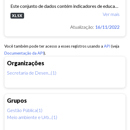
Este conjunto de dados contém indicadores de educação, longevidade e renda para cada bairro de Fortaleza. Esses três indicadores juntos formam o Indice de Desenvolvimento Humano...
Ver mais
XLSX
Atualização:
16/11/2022
Você também pode ter acesso a esses registros usando a
API
(veja
Documentação da API
).
Organizações
Secretaria de Desen...(1)
Grupos
Gestão Pública(1)
Meio ambiente e Urb...(1)