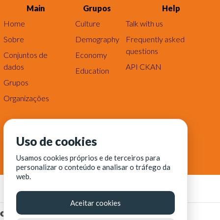
Main
Grupos
Help
Home
Culture
Talk with us
Sobre
Demography
Frequently asked
questions
Conjuntos de
Economy
dados
API CKAN
Education
Grupos
Organizações
Uso de cookies
Usamos cookies próprios e de terceiros para
personalizar o conteúdo e analisar o tráfego da
web.
Aceitar cookies
© Fortaleza Digital || CITINOVA - Fundação de Ciência,