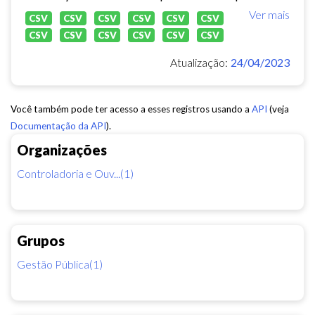
Ver mais
CSV
CSV
CSV
CSV
CSV
CSV
CSV
CSV
CSV
CSV
CSV
CSV
Atualização:
24/04/2023
Você também pode ter acesso a esses registros usando a
API
(veja
Documentação da API
).
Organizações
Controladoria e Ouv...(1)
Grupos
Gestão Pública(1)