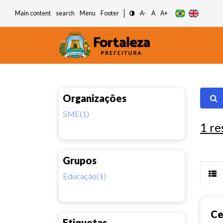
Main content
search
Menu
Footer
A-
A
A+
Organizações
SME(1)
1
re
Grupos
Educação(1)
Ce
Etiquetas