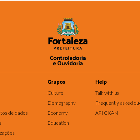
Grupos
Help
Culture
Talk with us
Demography
Frequently asked qu
tos de dados
Economy
API CKAN
s
Education
izações