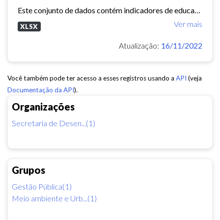
Este conjunto de dados contém indicadores de educação, longevidade e renda para cada bairro de Fortaleza. Esses três indicadores juntos formam o Indice de Desenvolvimento Humano...
Ver mais
XLSX
Atualização:
16/11/2022
Você também pode ter acesso a esses registros usando a
API
(veja
Documentação da API
).
Organizações
Secretaria de Desen...(1)
Grupos
Gestão Pública(1)
Meio ambiente e Urb...(1)