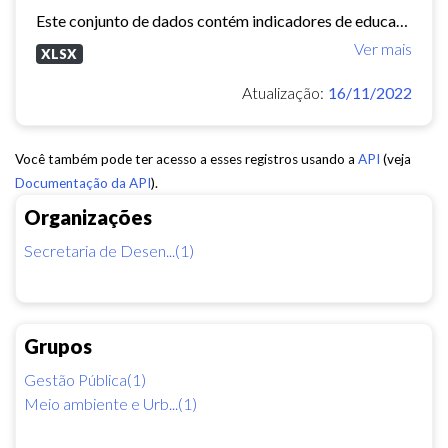
Este conjunto de dados contém indicadores de educação, longevidade e renda para cada bairro de Fortaleza. Esses três indicadores juntos formam o Indice de Desenvolvimento Humano...
Ver mais
XLSX
Atualização:
16/11/2022
Você também pode ter acesso a esses registros usando a
API
(veja
Documentação da API
).
Organizações
Secretaria de Desen...(1)
Grupos
Gestão Pública(1)
Meio ambiente e Urb...(1)