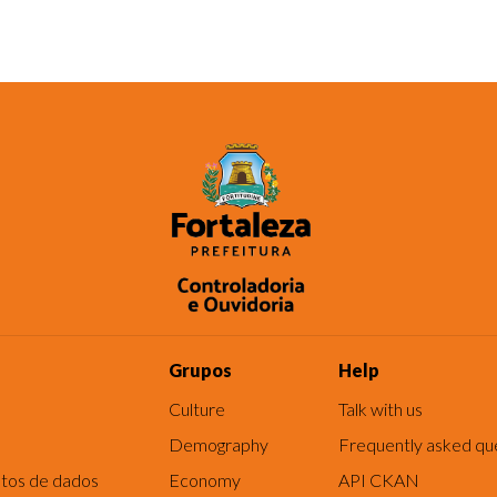
Grupos
Help
Culture
Talk with us
Demography
Frequently asked qu
tos de dados
Economy
API CKAN