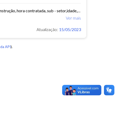
Ano, mês, uf, município, bairro, ocupação, classe, sub - classe, grau de instrução, hora contratada, sub - setor,idade, salário, meses trabalhados, estabelecimento, tipo...
Ver mais
Atualização:
15/05/2023
da API
).