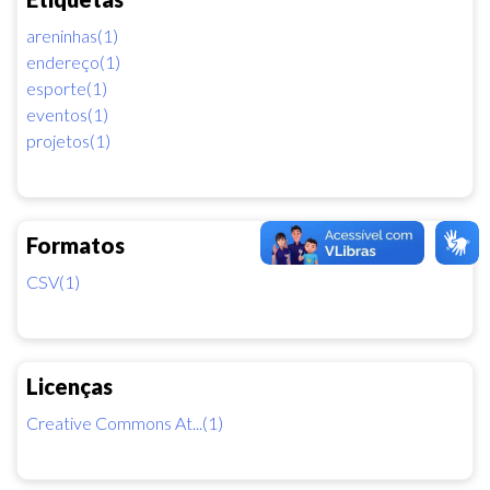
areninhas(1)
endereço(1)
esporte(1)
eventos(1)
projetos(1)
Formatos
CSV(1)
Licenças
Creative Commons At...(1)