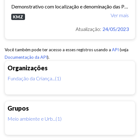
Demonstrativo com localização e denominação das Praças e Parques no Município de Fortaleza. (aviso: Arquivo dinâmico, podem ocorrer mudanças de nomenclatura ou urbanização que...
Ver mais
KMZ
Atualização:
24/05/2023
Você também pode ter acesso a esses registros usando a
API
(veja
Documentação da API
).
Organizações
Fundação da Criança...(1)
Grupos
Meio ambiente e Urb...(1)