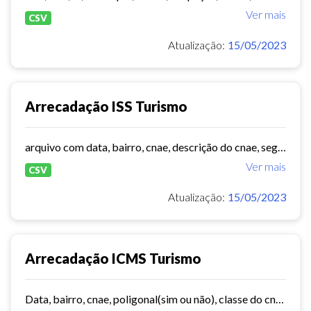
Ver mais
CSV
Atualização:
15/05/2023
Arrecadação ISS Turismo
arquivo com data, bairro, cnae, descrição do cnae, segmento, valor do serviço, valor do imposto e quantidade de notas. Série histórica desde 2015. Vide dashboard no site do...
Ver mais
CSV
Atualização:
15/05/2023
Arrecadação ICMS Turismo
Data, bairro, cnae, poligonal(sim ou não), classe do cnae, valor. Série histórica desde 2015. Vide dashboard no site do Observatório do Turismo ==>...