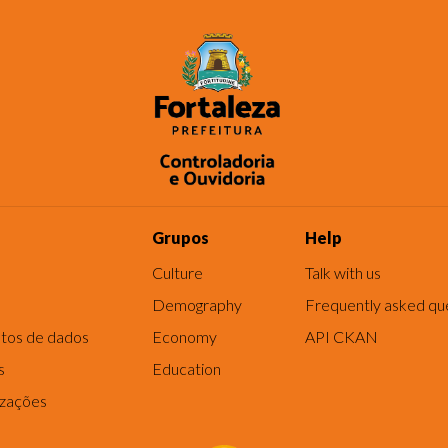
Grupos
Help
Culture
Talk with us
Demography
Frequently asked qu
tos de dados
Economy
API CKAN
s
Education
izações