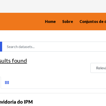
Home
Sobre
Conjuntos de 
sults found
vidoria do IPM