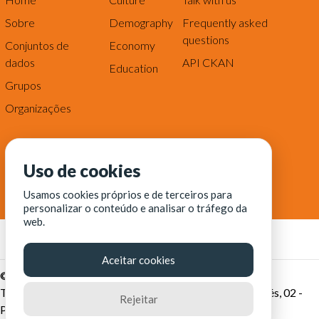
Sobre
Demography
Frequently asked
questions
Conjuntos de
Economy
dados
API CKAN
Education
Grupos
Organizações
Uso de cookies
Usamos cookies próprios e de terceiros para
personalizar o conteúdo e analisar o tráfego da
web.
Aceitar cookies
© Fortaleza Digital || CITINOVA - Fundação de Ciência,
Tecnologia e Inovação de Fortaleza - Rua dos Tremembés, 02 -
Rejeitar
Praia de Iracema - Fortaleza-CE