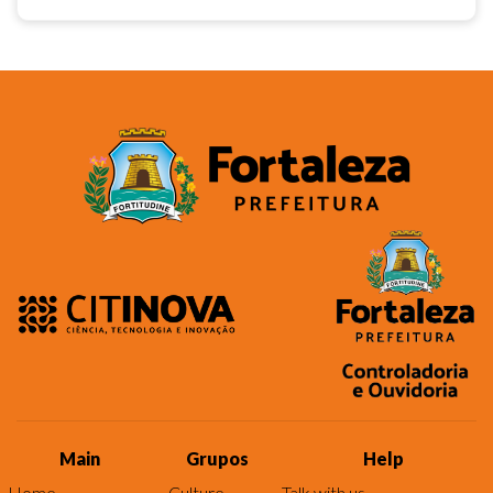
Main
Grupos
Help
Home
Culture
Talk with us