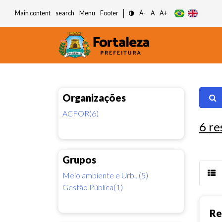
Main content
search
Menu
Footer
A-
A
A+
Organizações
ACFOR(6)
6
re
Grupos
Meio ambiente e Urb...(5)
Gestão Pública(1)
Re