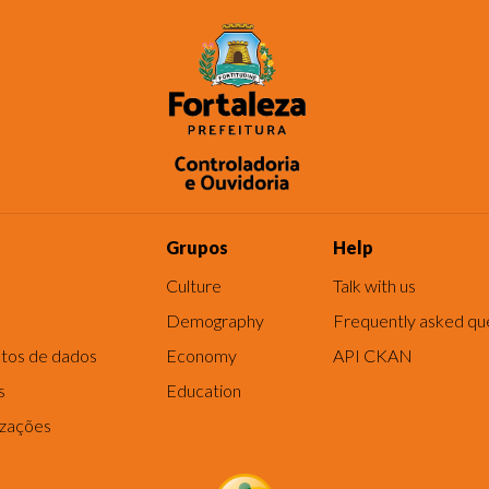
Grupos
Help
Culture
Talk with us
Demography
Frequently asked qu
tos de dados
Economy
API CKAN
s
Education
izações