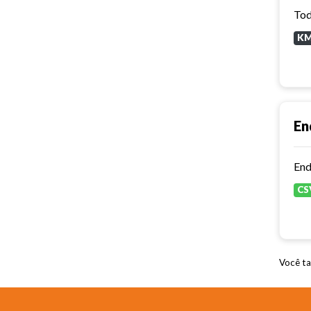
Tod
K
En
End
CS
Você ta