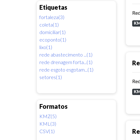
Etiquetas
Red
fortaleza(3)
K
coleta(1)
domiciliar(1)
ecoponto(1)
lixo(1)
rede abastecimento ...(1)
rede drenagem forta...(1)
Re
rede esgoto esgotam...(1)
setores(1)
Red
K
Formatos
KMZ(5)
KML(3)
Re
CSV(1)