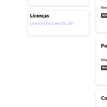
Red
Licenças
K
Licença GNU para Do...(6)
Po
Map
K
Co