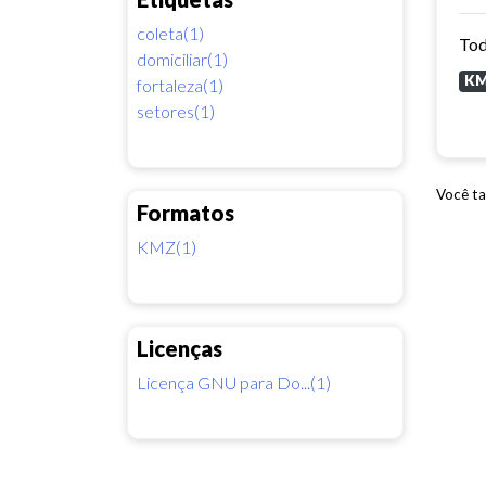
coleta(1)
Tod
domiciliar(1)
K
fortaleza(1)
setores(1)
Você ta
Formatos
KMZ(1)
Licenças
Licença GNU para Do...(1)