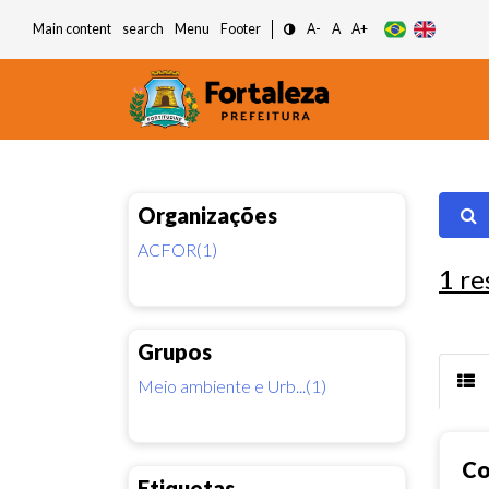
Main content
search
Menu
Footer
A-
A
A+
Organizações
ACFOR(1)
1
re
Grupos
Meio ambiente e Urb...(1)
Co
Etiquetas