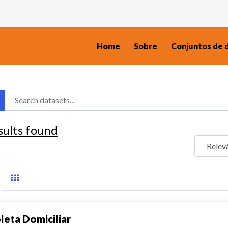
Home
Sobre
Conjuntos de 
sults found
leta Domiciliar