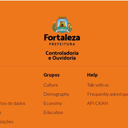
Grupos
Help
Culture
Talk with us
Demography
Frequently asked qu
tos de dados
Economy
API CKAN
s
Education
izações