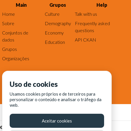
Main
Grupos
Help
Home
Culture
Talk with us
Sobre
Demography
Frequently asked
questions
Conjuntos de
Economy
dados
API CKAN
Education
Grupos
Organizações
Uso de cookies
Usamos cookies próprios e de terceiros para
personalizar o conteúdo e analisar o tráfego da
web.
Aceitar cookies
© Fortaleza Digital || CITINOVA - Fundação de Ciência,