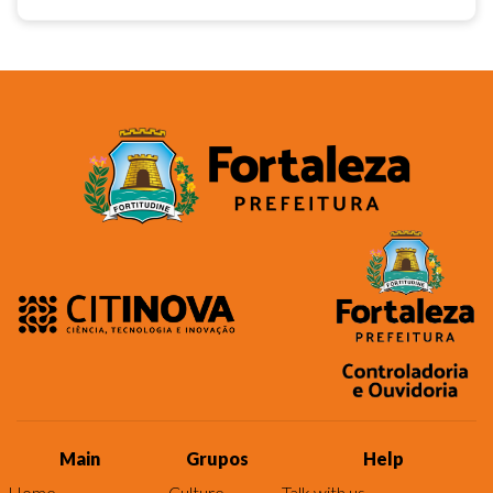
Main
Grupos
Help
Home
Culture
Talk with us