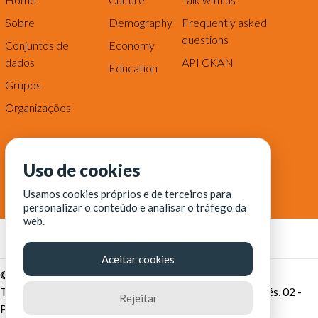
Sobre
Demography
Frequently asked
questions
Conjuntos de
Economy
dados
API CKAN
Education
Grupos
Organizações
Uso de cookies
Usamos cookies próprios e de terceiros para
personalizar o conteúdo e analisar o tráfego da
web.
Aceitar cookies
© Fortaleza Digital || CITINOVA - Fundação de Ciência,
Tecnologia e Inovação de Fortaleza - Rua dos Tremembés, 02 -
Rejeitar
Praia de Iracema - Fortaleza-CE