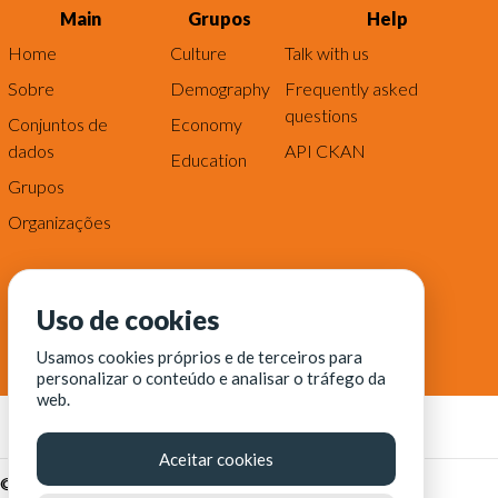
Main
Grupos
Help
Home
Culture
Talk with us
Sobre
Demography
Frequently asked
questions
Conjuntos de
Economy
dados
API CKAN
Education
Grupos
Organizações
Uso de cookies
Usamos cookies próprios e de terceiros para
personalizar o conteúdo e analisar o tráfego da
web.
Aceitar cookies
© Fortaleza Digital || CITINOVA - Fundação de Ciência,