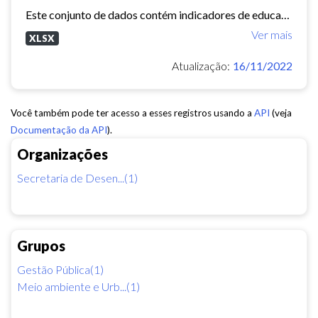
Este conjunto de dados contém indicadores de educação, longevidade e renda para cada bairro de Fortaleza. Esses três indicadores juntos formam o Indice de Desenvolvimento Humano...
Ver mais
XLSX
Atualização:
16/11/2022
Você também pode ter acesso a esses registros usando a
API
(veja
Documentação da API
).
Organizações
Secretaria de Desen...(1)
Grupos
Gestão Pública(1)
Meio ambiente e Urb...(1)