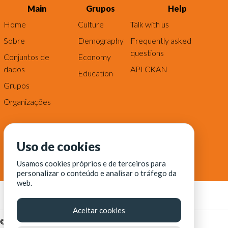
Main
Grupos
Help
Home
Culture
Talk with us
Sobre
Demography
Frequently asked
questions
Conjuntos de
Economy
dados
API CKAN
Education
Grupos
Organizações
Uso de cookies
Usamos cookies próprios e de terceiros para
personalizar o conteúdo e analisar o tráfego da
web.
Aceitar cookies
© Fortaleza Digital || CITINOVA - Fundação de Ciência,