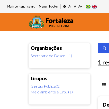
Main content
search
Menu
Footer
A-
A
A+
Organizações
Secretaria de Desen...(1)
1
re
Grupos
Gestão Pública(1)
Meio ambiente e Urb...(1)
De