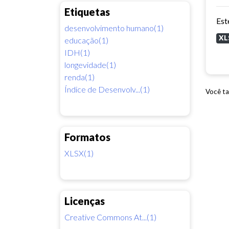
Etiquetas
desenvolvimento humano(1)
XL
educação(1)
IDH(1)
longevidade(1)
renda(1)
Índice de Desenvolv...(1)
Você ta
Formatos
XLSX(1)
Licenças
Creative Commons At...(1)