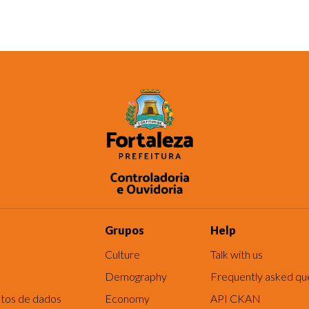
Grupos
Help
Culture
Talk with us
Demography
Frequently asked qu
tos de dados
Economy
API CKAN