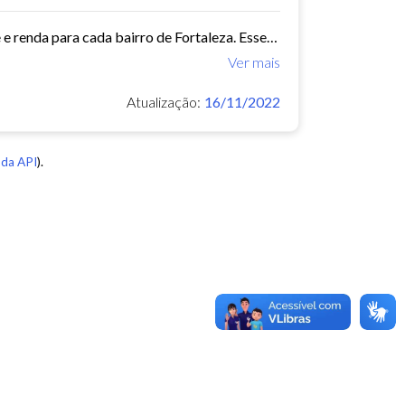
Este conjunto de dados contém indicadores de educação, longevidade e renda para cada bairro de Fortaleza. Esses três indicadores juntos formam o Indice de Desenvolvimento Humano...
Ver mais
Atualização:
16/11/2022
da API
).