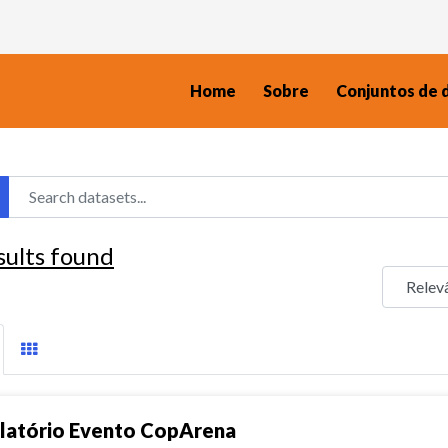
Home
Sobre
Conjuntos de 
sults found
latório Evento CopArena