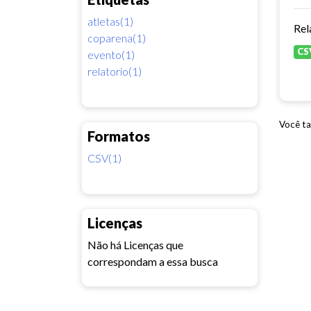
atletas(1)
Rel
coparena(1)
CS
evento(1)
relatorio(1)
Você ta
Formatos
CSV(1)
Licenças
Não há Licenças que
correspondam a essa busca