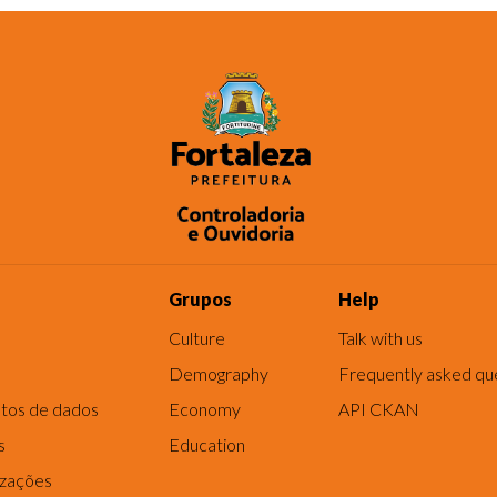
Grupos
Help
Culture
Talk with us
Demography
Frequently asked qu
tos de dados
Economy
API CKAN
s
Education
izações