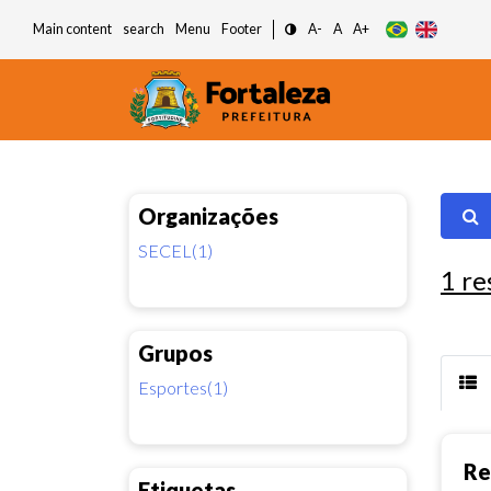
Main content
search
Menu
Footer
A-
A
A+
Organizações
SECEL(1)
1
re
Grupos
Esportes(1)
Re
Etiquetas