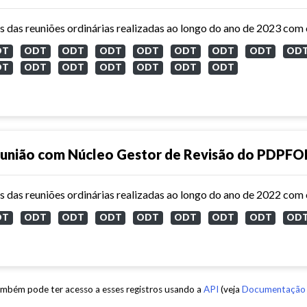
DT
ODT
ODT
ODT
ODT
ODT
ODT
ODT
OD
DT
ODT
ODT
ODT
ODT
ODT
ODT
união com Núcleo Gestor de Revisão do PDPFO
DT
ODT
ODT
ODT
ODT
ODT
ODT
ODT
OD
mbém pode ter acesso a esses registros usando a
API
(veja
Documentação 