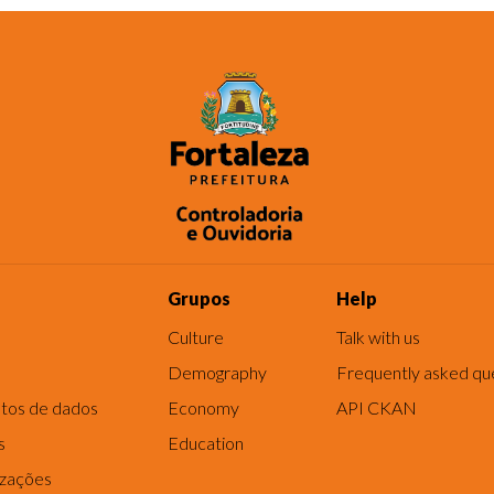
Grupos
Help
Culture
Talk with us
Demography
Frequently asked qu
tos de dados
Economy
API CKAN
s
Education
izações