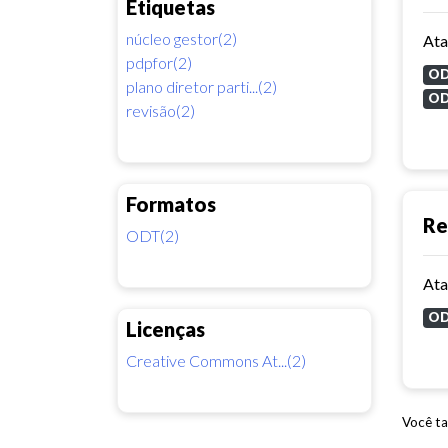
Etiquetas
núcleo gestor(2)
pdpfor(2)
O
plano diretor parti...(2)
O
revisão(2)
Formatos
Re
ODT(2)
O
Licenças
Creative Commons At...(2)
Você ta