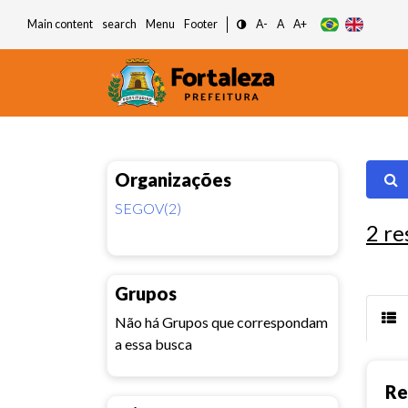
Main content
search
Menu
Footer
A-
A
A+
Organizações
SEGOV(2)
2
re
Grupos
Não há Grupos que correspondam
a essa busca
Re