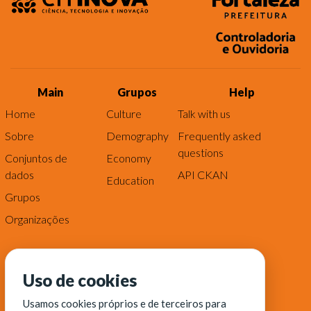
Main
Grupos
Help
Home
Culture
Talk with us
Sobre
Demography
Frequently asked
questions
Conjuntos de
Economy
dados
API CKAN
Education
Grupos
Organizações
Uso de cookies
Usamos cookies próprios e de terceiros para