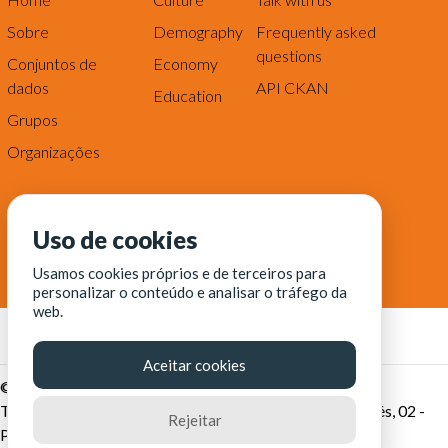
Sobre
Demography
Frequently asked
questions
Conjuntos de
Economy
dados
API CKAN
Education
Grupos
Organizações
Uso de cookies
Usamos cookies próprios e de terceiros para
personalizar o conteúdo e analisar o tráfego da
web.
Aceitar cookies
© Fortaleza Digital || CITINOVA - Fundação de Ciência,
Tecnologia e Inovação de Fortaleza - Rua dos Tremembés, 02 -
Rejeitar
Praia de Iracema - Fortaleza-CE