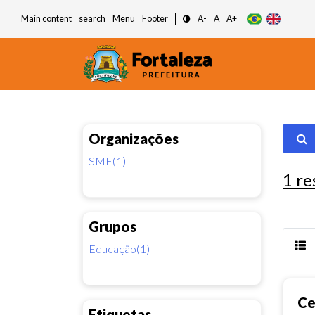
Main content
search
Menu
Footer
A-
A
A+
Organizações
SME(1)
1
re
Grupos
Educação(1)
Ce
Etiquetas