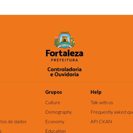
Grupos
Help
Culture
Talk with us
Demography
Frequently asked qu
tos de dados
Economy
API CKAN
s
Education