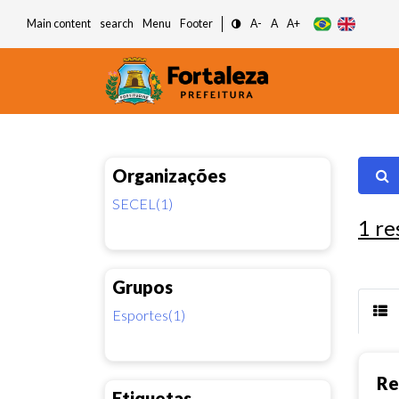
Main content
search
Menu
Footer
A-
A
A+
Organizações
SECEL(1)
1
re
Grupos
Esportes(1)
Re
Etiquetas