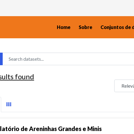
Home
Sobre
Conjuntos de 
sults found
latório de Areninhas Grandes e Minis