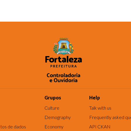
Grupos
Help
Culture
Talk with us
Demography
Frequently asked qu
tos de dados
Economy
API CKAN