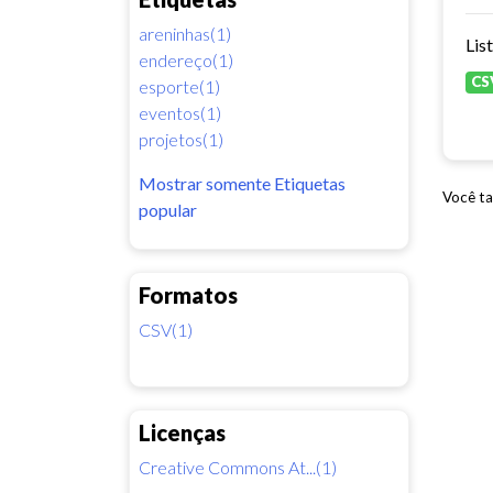
areninhas(1)
Lis
endereço(1)
CS
esporte(1)
eventos(1)
projetos(1)
Mostrar somente Etiquetas
Você ta
popular
Formatos
CSV(1)
Licenças
Creative Commons At...(1)