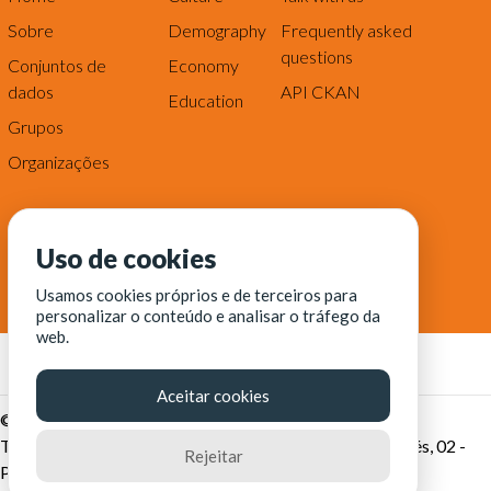
Sobre
Demography
Frequently asked
questions
Conjuntos de
Economy
dados
API CKAN
Education
Grupos
Organizações
Uso de cookies
Usamos cookies próprios e de terceiros para
personalizar o conteúdo e analisar o tráfego da
web.
Aceitar cookies
© Fortaleza Digital || CITINOVA - Fundação de Ciência,
Tecnologia e Inovação de Fortaleza - Rua dos Tremembés, 02 -
Rejeitar
Praia de Iracema - Fortaleza-CE