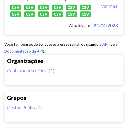
Ver mais
CSV
CSV
CSV
CSV
CSV
CSV
CSV
CSV
CSV
CSV
CSV
CSV
Atualização:
24/04/2023
Você também pode ter acesso a esses registros usando a
API
(veja
Documentação da API
).
Organizações
Controladoria e Ouv...(1)
Grupos
Gestão Pública(1)