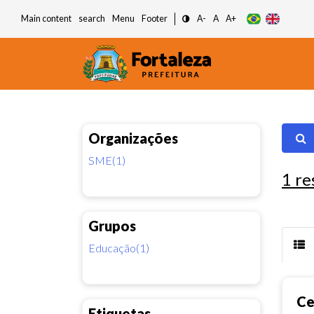
Main content
search
Menu
Footer
A-
A
A+
Organizações
SME(1)
1
re
Grupos
Educação(1)
Ce
Etiquetas