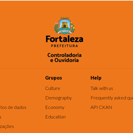
Grupos
Help
Culture
Talk with us
Demography
Frequently asked qu
tos de dados
Economy
API CKAN
s
Education
izações