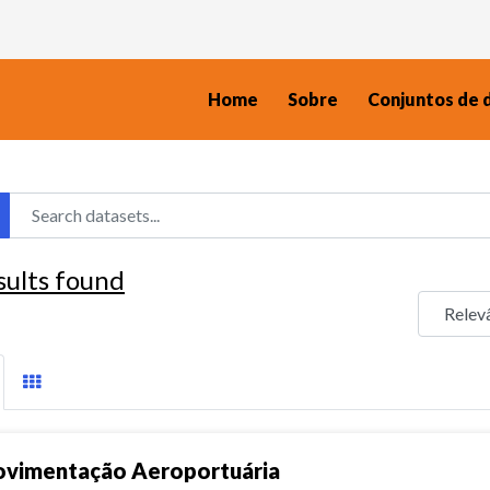
Home
Sobre
Conjuntos de 
sults found
vimentação Aeroportuária