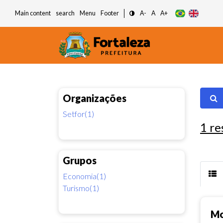
Main content
search
Menu
Footer
A-
A
A+
Organizações
Setfor(1)
1
re
Grupos
Economia(1)
Turismo(1)
Mo