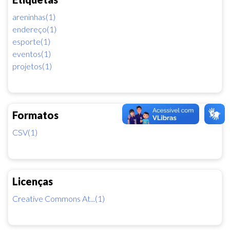
areninhas(1)
endereço(1)
esporte(1)
eventos(1)
projetos(1)
Formatos
CSV(1)
Licenças
Creative Commons At...(1)